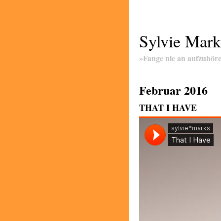
Sylvie Mark
»Fange nie an aufzuhöre
Februar 2016
THAT I HAVE