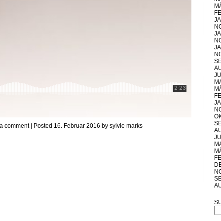
M
F
J
N
J
N
J
N
S
A
JU
MA
M
F
J
N
O
S
 a comment
| Posted 16. Februar 2016 by
sylvie marks
A
JU
MA
M
F
D
N
S
A
S