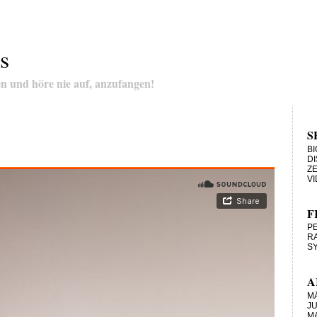
s
n und höre nie auf, anzufangen!
S
B
D
ZE
V
F
P
RA
SY
A
M
JU
MA