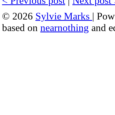
<
Previous post
|
Next post
© 2026
Sylvie Marks
| Po
based on
nearnothing
and e