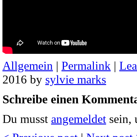
Allgemein
|
Permalink
|
Lea
2016 by
sylvie marks
Schreibe einen Komment
Du musst
angemeldet
sein,